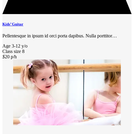
Kids’ Guitar
Pellentesque in ipsum id orci porta dapibus. Nulla porttitor…
Age
3-12 y/o
Class size
8
$
20
p/h