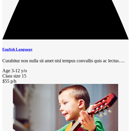
English Language
Curabitur non nulla sit amet nisl tempus convallis quis ac lectus….
Age
3-12 y/o
Class size
15
$
55
p/h