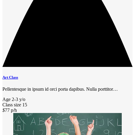
Art Class
Pellentesque in ipsum id orci porta dapibus. Nulla porttitor…
Age
2-3 y/o
Class size
15
$
77
p/h