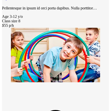
Pellentesque in ipsum id orci porta dapibus. Nulla porttitor…
Age
3-12 y/o
Class size
8
$
55
p/h