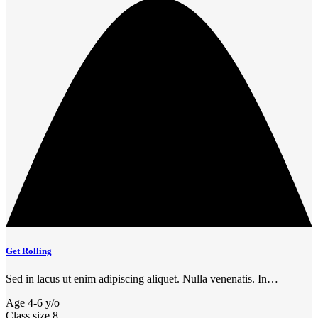
Get Rolling
Sed in lacus ut enim adipiscing aliquet. Nulla venenatis. In…
Age
4-6 y/o
Class size
8