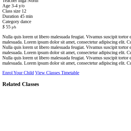
Teacher
Inga North
Age
3-4 y/o
Class size
12
Duration
45 min
Category
dance
$
55
p/h
Nulla quis lorem ut libero malesuada feugiat. Vivamus suscipit tortor e
malesuada. Lorem ipsum dolor sit amet, consectetur adipiscing elit. Cur
Nulla quis lorem ut libero malesuada feugiat. Vivamus suscipit tortor e
malesuada. Lorem ipsum dolor sit amet, consectetur adipiscing elit. Cur
Nulla quis lorem ut libero malesuada feugiat. Vivamus suscipit tortor e
malesuada. Lorem ipsum dolor sit amet, consectetur adipiscing elit. Cur
Enrol Your Child
View Classes Timetable
Related Classes