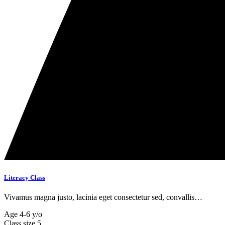
Literacy Class
Vivamus magna justo, lacinia eget consectetur sed, convallis…
Age
4-6 y/o
Class size
5