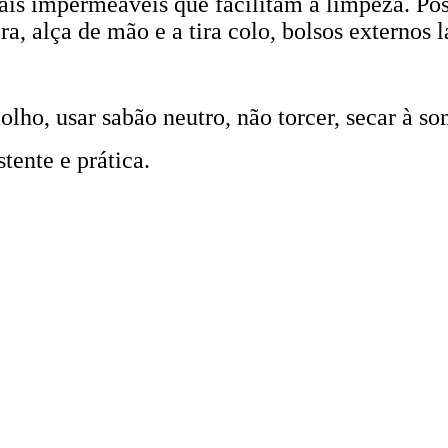
ais impermeáveis que facilitam a limpeza. Po
, alça de mão e a tira colo, bolsos externos la
ho, usar sabão neutro, não torcer, secar à so
tente e prática.